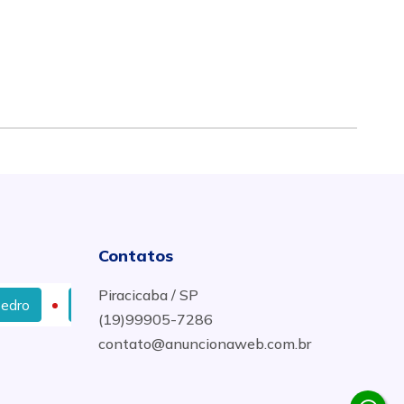
Contatos
Piracicaba / SP
Forro de Gesso Estruturado em Santa Bárbara d´Oeste
(19)99905-7286
contato@anuncionaweb.com.br