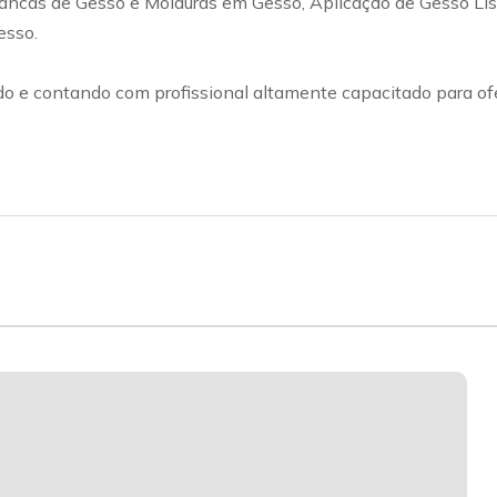
Sancas de Gesso e Molduras em Gesso, Aplicação de Gesso Li
esso.
 e contando com profissional altamente capacitado para ofe