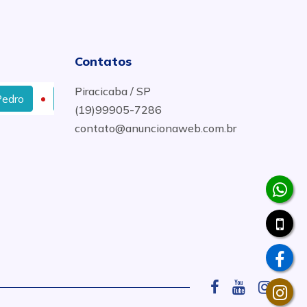
Contatos
Piracicaba / SP
Paredes em Dray-Wall em Santa Bárbara d´Oeste
(19)99905-7286
contato@anuncionaweb.com.br