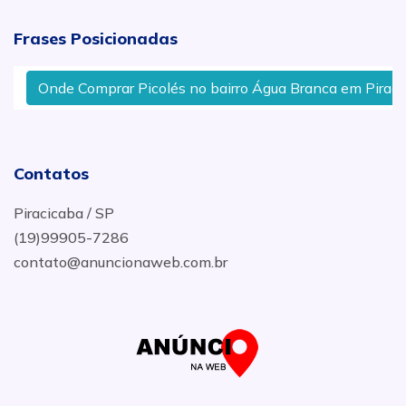
Frases Posicionadas
Onde Comprar Picolés no bairro Água Branca em Piracica
Contatos
Piracicaba / SP
(19)99905-7286
contato@anuncionaweb.com.br