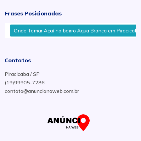
Frases Posicionadas
Onde Tomar Açaí no bairro Água Branca em Piracicaba
Contatos
Piracicaba / SP
(19)99905-7286
contato@anuncionaweb.com.br