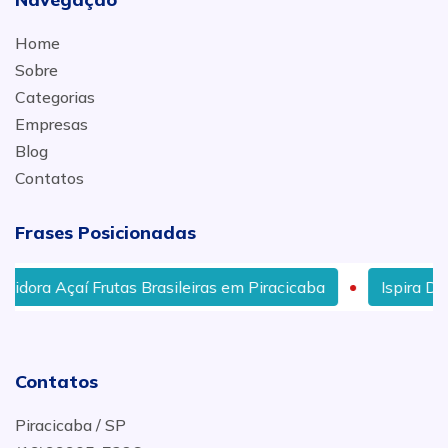
Home
Sobre
Categorias
Empresas
Blog
Contatos
Frases Posicionadas
idora Açaí Frutas Brasileiras em Piracicaba
Ispira Dist
Contatos
Piracicaba / SP