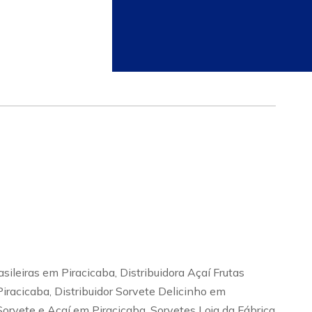
asileiras em Piracicaba, Distribuidora Açaí Frutas
Piracicaba, Distribuidor Sorvete Delicinho em
Sorvete e Açaí em Piracicaba, Sorvetes Loja da Fábrica