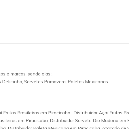
s e marcas, sendo elas :
s Delicinho, Sorvetes Primavera, Paletas Mexicanas.
Frutas Brasileiras em Piracicaba , Distribuidor Açaí Frutas Br
rasileiras em Piracicaba, Distribuidor Sorvete Dio Madona em 
aba, Distribuidor Paleta Mexicana em Piracicaba, Atacado de 