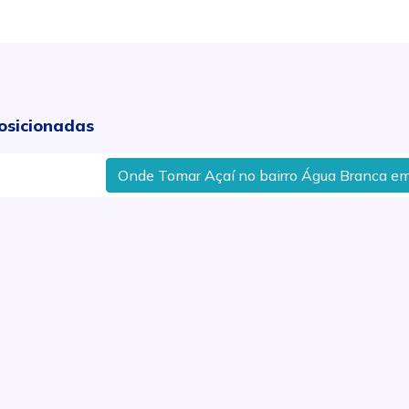
osicionadas
Onde Tomar Açaí no bairro Água Branca em Pir