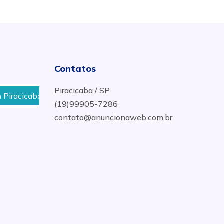
Contatos
Piracicaba / SP
acicaba
Sorveteria por Kg no Bairro Jardim Caxambu e
(19)99905-7286
contato@anuncionaweb.com.br