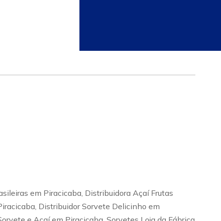
asileiras em Piracicaba, Distribuidora Açaí Frutas
Piracicaba, Distribuidor Sorvete Delicinho em
Sorvete e Açaí em Piracicaba, Sorvetes Loja da Fábrica