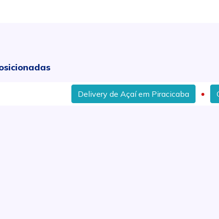
osicionadas
Delivery de Açaí em Piracicaba
Onde