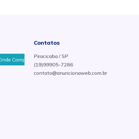
Contatos
Piracicaba / SP
 Comprar Picolés no Bairro Parque Primeiro de Maio em Pirac
(19)99905-7286
contato@anuncionaweb.com.br