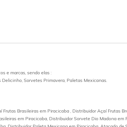
s e marcas, sendo elas :
s Delicinho, Sorvetes Primavera, Paletas Mexicanas.
Frutas Brasileiras em Piracicaba , Distribuidor Açaí Frutas Br
rasileiras em Piracicaba, Distribuidor Sorvete Dio Madona em 
aba, Distribuidor Paleta Mexicana em Piracicaba, Atacado de 