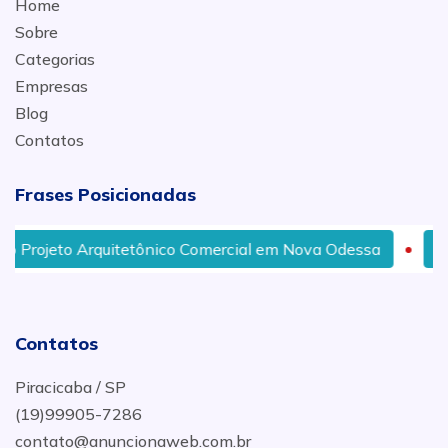
Home
Sobre
Categorias
Empresas
Blog
Contatos
Frases Posicionadas
 Arquitetônico Comercial em Nova Odessa
Projeto de
Contatos
Piracicaba / SP
(19)99905-7286
contato@anuncionaweb.com.br