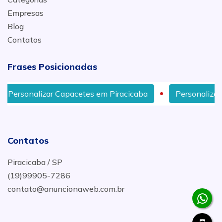
Empresas
Blog
Contatos
Frases Posicionadas
es em Piracicaba
Personalização de Bicicleta em Ame
Contatos
Piracicaba / SP
(19)99905-7286
contato@anuncionaweb.com.br