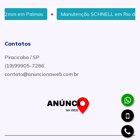
lmas
Manutenção SCHNELL em Rio de Janeiro
Contatos
Piracicaba / SP
(19)99905-7286
contato@anuncionaweb.com.br
.