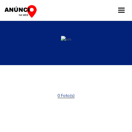
Tog
0 Foto(s)