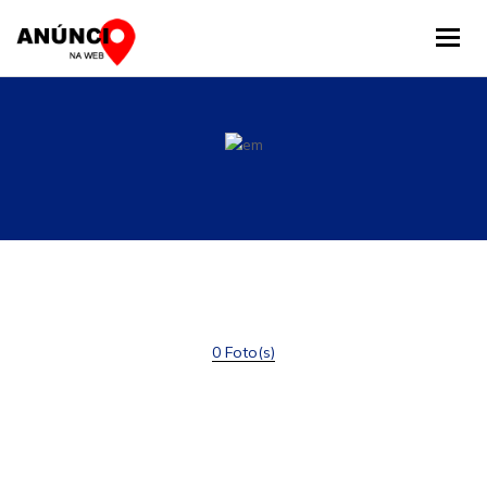
Tog
0 Foto(s)