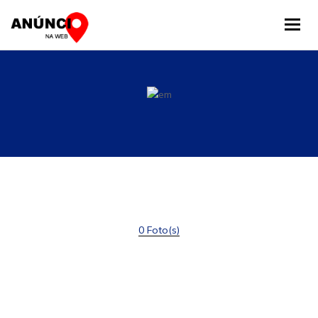
Tog
0 Foto(s)