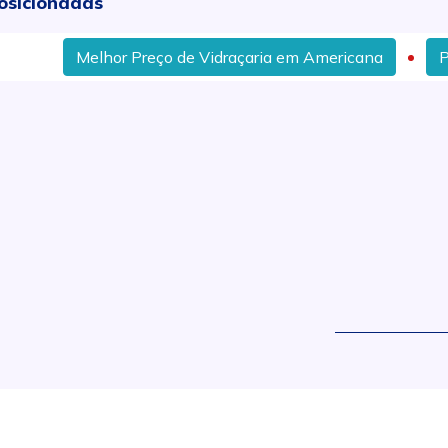
osicionadas
Melhor Preço de Vidraçaria em Americana
Preç
.