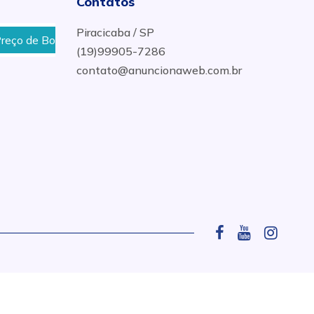
Contatos
Piracicaba / SP
o de Box para Banheiro em Santa Bárbara d´Oeste
Vi
(19)99905-7286
contato@anuncionaweb.com.br