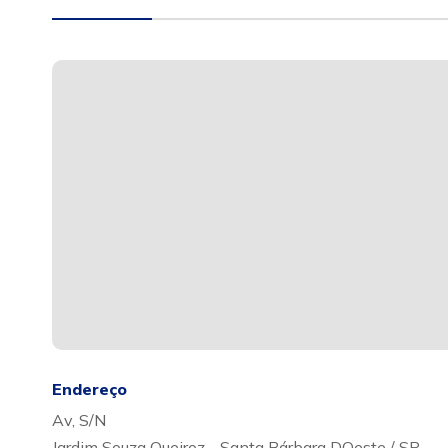
Endereço
Av, S/N
Jardim Souza Queiroz - Santa Bárbara DOeste / SP