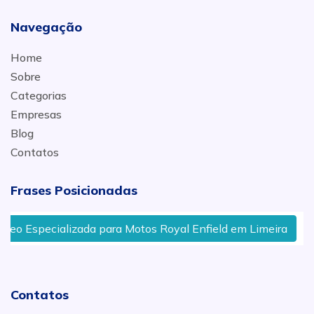
Navegação
Home
Sobre
Categorias
Empresas
Blog
Contatos
Frases Posicionadas
izada para Motos Royal Enfield em Limeira
Encosto pa
Contatos