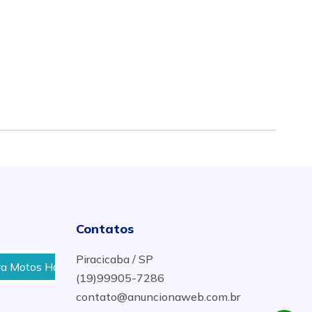
Contatos
Piracicaba / SP
Harley Davidson em Americana
Onde Fazer Diagnósti
(19)99905-7286
contato@anuncionaweb.com.br