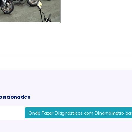
osicionadas
Onde Fazer Diagnósticos com Dinamômetro para Motos 