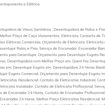
entupimento e Elétrica.
tupidora de Vasos Sanitários , Desentupidora de Ralos e Pia
Melhor Preço de Caça Vazamentos, Eletricista, Conserto de T
ções Elétricas Comerciais, Orçamento de Eletricista, Eletrici
esentupir Ralos e Pias, Serviço de Encanador, Encanador Bara
to para Desentupir, Orçamento para Desentupir Esgoto Resi
oras, Desentupidora com Melhor Preço em, Quem faz Desentu
Pias em, Desentupir Esgoto em, Desentupidora 24 Horas Bara
pir Esgoto Comercial, Orçamento para Desentupir Esgoto Ind
etricistas Residencial, Contato de Eletricistas Industrial, Cont
letricista Instalador, Contato de Eletricista Profissional, Serv
o de Encanador 24 Horas, Contato de Encanador Profissional,
canador 24 Horas, Melhor Preço Eletricistas Residencial, Mel