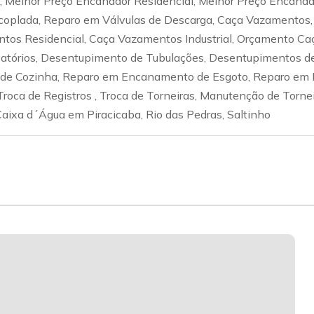
ial, Melhor Preço Encanador Residencial, Melhor Preço Encana
coplada, Reparo em Válvulas de Descarga, Caça Vazamentos,
tos Residencial, Caça Vazamentos Industrial, Orçamento Ca
tórios, Desentupimento de Tubulações, Desentupimentos de
e Cozinha, Reparo em Encanamento de Esgoto, Reparo em E
Troca de Registros , Troca de Torneiras, Manutenção de Torne
aixa d´Água em Piracicaba, Rio das Pedras, Saltinho