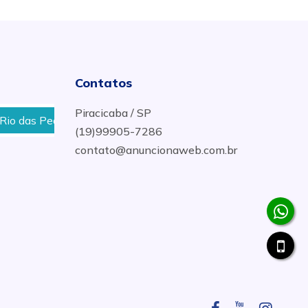
Contatos
Piracicaba / SP
s Pedras
Contato de Eletricista Instalador em Piracica
(19)99905-7286
contato@anuncionaweb.com.br