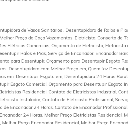
tupidora de Vasos Sanitários , Desentupidora de Ralos e Pia
Melhor Preço de Caça Vazamentos, Eletricista, Conserto de T
ções Elétricas Comerciais, Orçamento de Eletricista, Eletrici
esentupir Ralos e Pias, Serviço de Encanador, Encanador Bara
to para Desentupir, Orçamento para Desentupir Esgoto Resi
oras, Desentupidora com Melhor Preço em, Quem faz Desentu
Pias em, Desentupir Esgoto em, Desentupidora 24 Horas Bara
pir Esgoto Comercial, Orçamento para Desentupir Esgoto Ind
etricistas Residencial, Contato de Eletricistas Industrial, Cont
letricista Instalador, Contato de Eletricista Profissional, Serv
o de Encanador 24 Horas, Contato de Encanador Profissional,
canador 24 Horas, Melhor Preço Eletricistas Residencial, Mel
ial, Melhor Preço Encanador Residencial, Melhor Preço Encana