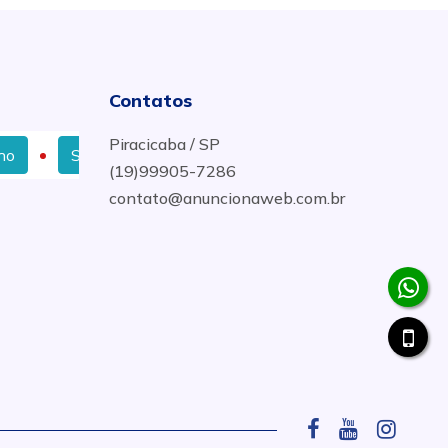
Contatos
Piracicaba / SP
Serviço de Caça Vazamentos em Piracicaba
Desent
(19)99905-7286
contato@anuncionaweb.com.br