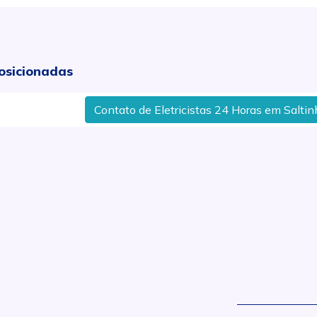
osicionadas
Contato de Eletricistas 24 Horas em Saltinho
.