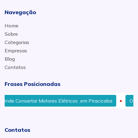
Navegação
Home
Sobre
Categorias
Empresas
Blog
Contatos
Frases Posicionadas
nde Consertar Motores Elétricos em Piracicaba
Onde 
Contatos