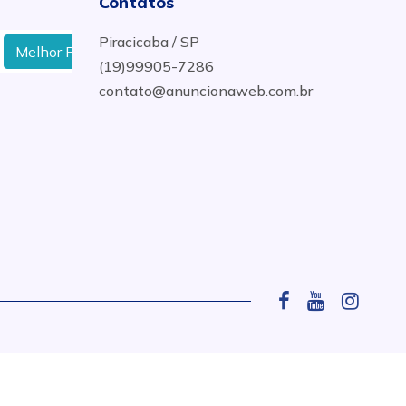
Contatos
Piracicaba / SP
elhor Preço de Água Mineral em Saltinho
Fornecedor 
(19)99905-7286
contato@anuncionaweb.com.br