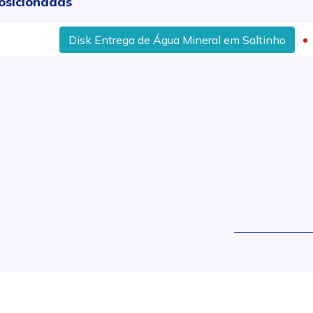
osicionadas
Disk Entrega de Água Mineral em Saltinho
M
.