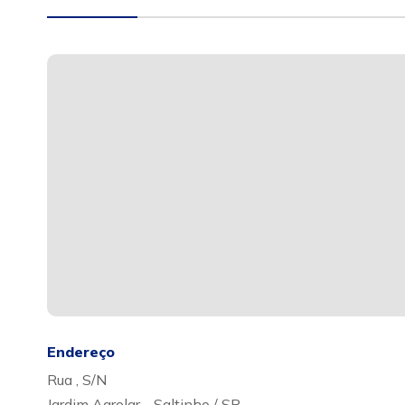
Endereço
Rua , S/N
Jardim Agrolar - Saltinho / SP