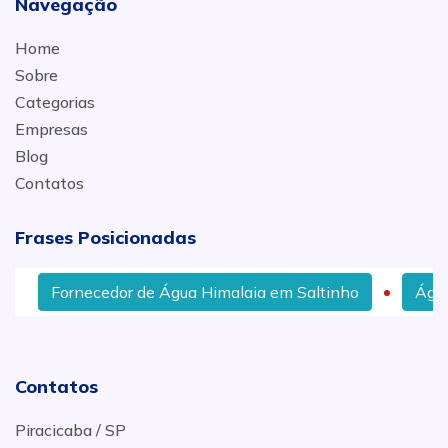
Navegação
Home
Sobre
Categorias
Empresas
Blog
Contatos
Frases Posicionadas
Fornecedor de Água Himalaia em Saltinho
Água O
Contatos
Piracicaba / SP