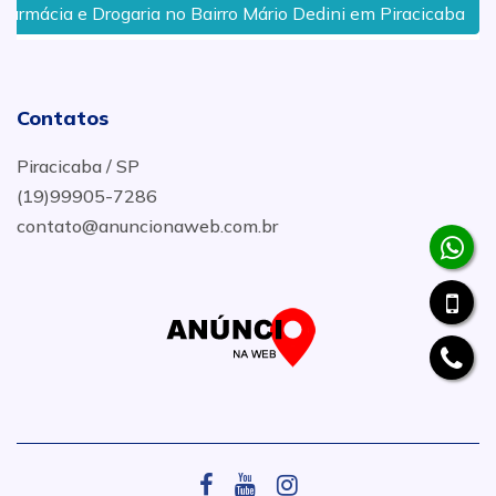
a e Drogaria no Bairro Mário Dedini em Piracicaba
Far
Contatos
Piracicaba / SP
(19)99905-7286
contato@anuncionaweb.com.br
.