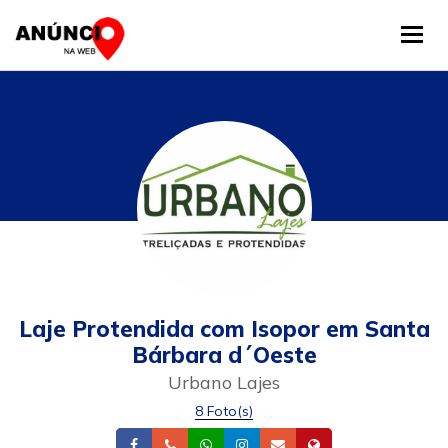
Tog
Laje Protendida com Isopor em Santa
Bárbara d´Oeste
Urbano Lajes
8 Foto(s)
Facebook
Telefone
Whatsapp
Instagram
Email
Site