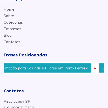
Home
Sobre
Categorias
Empresas
Blog
Contatos
Frases Posicionadas
mação para Colunas e Pilares em Porto Ferreira
Comér
Contatos
Piracicaba / SP
(19)99905-7286