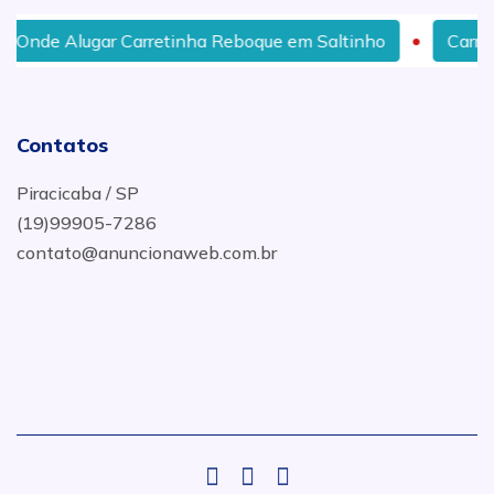
Onde Alugar Carretinha Reboque em Saltinho
Carreti
Contatos
Piracicaba / SP
(19)99905-7286
contato@anuncionaweb.com.br
.