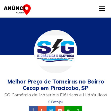
Tog
Melhor Preço de Torneiras no Bairro
Cecap em Piracicaba, SP
SG Comércio de Materiais Elétricos e Hidráulicos
0 Foto(s)
Facebook
Telefone
Instagram
Email
Whatsapp
Celular