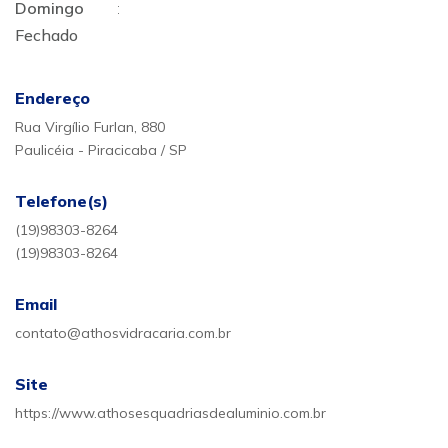
Domingo
:
Fechado
Endereço
Rua Virgílio Furlan, 880
Paulicéia - Piracicaba / SP
Telefone(s)
(19)98303-8264
(19)98303-8264
Email
contato@athosvidracaria.com.br
Site
https://www.athosesquadriasdealuminio.com.br