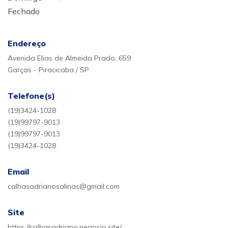
Fechado
Endereço
Avenida Elias de Almeida Prado, 659
Garças - Piracicaba / SP
Telefone(s)
(19)3424-1028
(19)99797-9013
(19)99797-9013
(19)3424-1028
Email
calhasadrianosalinas@gmail.com
Site
https://calhasadriano.negocio.site/