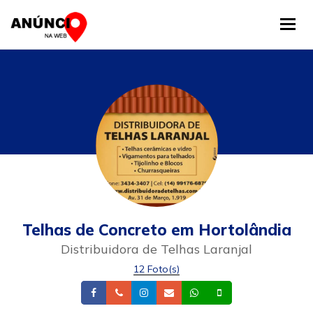
Tog
Telhas de Concreto em Hortolândia
Distribuidora de Telhas Laranjal
12 Foto(s)
Facebook
Telefone
Instagram
Email
Whatsapp
Celular