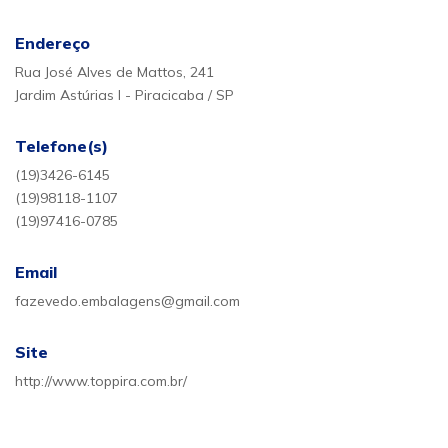
Endereço
Rua José Alves de Mattos, 241
Jardim Astúrias I - Piracicaba / SP
Telefone(s)
(19)3426-6145
(19)98118-1107
(19)97416-0785
Email
fazevedo.embalagens@gmail.com
Site
http://www.toppira.com.br/