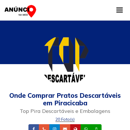
Tog
Onde Comprar Pratos Descartáveis
em Piracicaba
Top Pira Descartáveis e Embalagens
20 Foto(s)
Facebook
Telefone
Instagram
Email
Site
Whatsapp
Celular