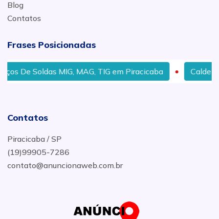
Blog
Contatos
Frases Posicionadas
ços De Soldas MIG, MAG, TIG em Piracicaba
Caldeirari
Contatos
Piracicaba / SP
(19)99905-7286
contato@anuncionaweb.com.br