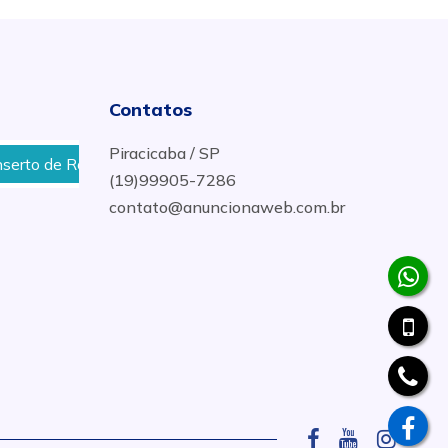
Contatos
Piracicaba / SP
Rodas de Carros, Motos e Caminhões em Cerquilho
Pin
(19)99905-7286
contato@anuncionaweb.com.br