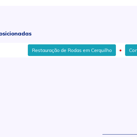
osicionadas
Restauração de Rodas em Cerquilho
Conserto de 
.