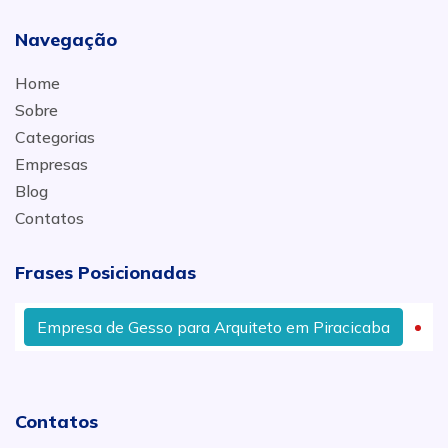
Navegação
Home
Sobre
Categorias
Empresas
Blog
Contatos
Frases Posicionadas
Empresa de Gesso para Arquiteto em Piracicaba
Ac
Contatos