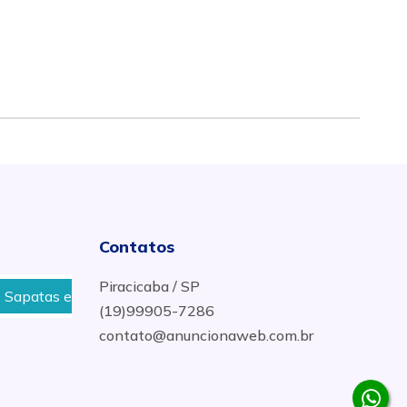
Contatos
Piracicaba / SP
 e Baldrame para Construção em Rio Claro
Vigas de fe
(19)99905-7286
contato@anuncionaweb.com.br