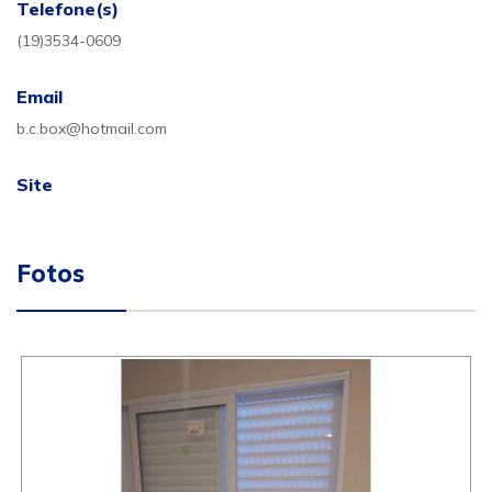
Telefone(s)
(19)3534-0609
Email
b.c.box@hotmail.com
Site
Fotos