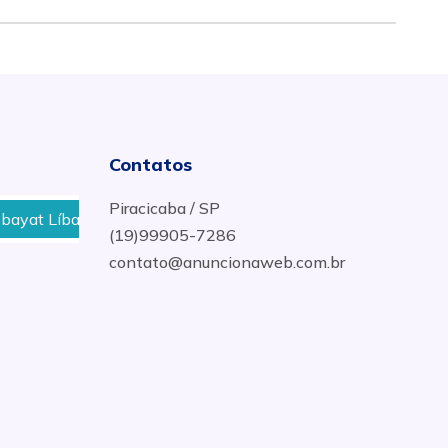
Contatos
Piracicaba / SP
at Líbano em Piracicaba
Onde Comprar Areia e Pedra n
(19)99905-7286
contato@anuncionaweb.com.br