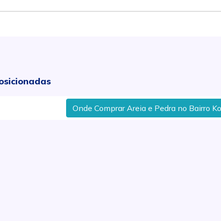
osicionadas
Onde Comprar Areia e Pedra no Bairro Kobay