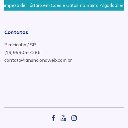
impeza de Tártaro em Cães e Gatos no Bairro Algodoal em P
Contatos
Piracicaba / SP
(19)99905-7286
contato@anuncionaweb.com.br
.