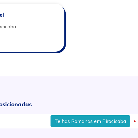
el
racicaba
osicionadas
Telhas Romanas em Piracicaba