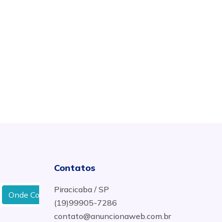
Contatos
Piracicaba / SP
Onde Comprar Granito em Marília
Melhor Retifica De
(19)99905-7286
contato@anuncionaweb.com.br