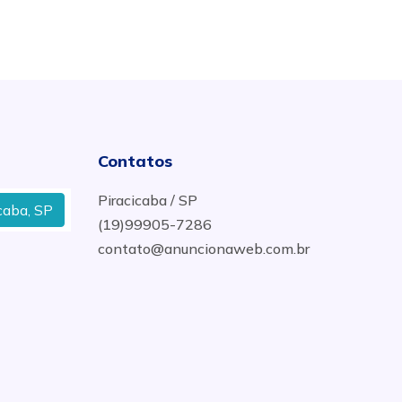
Contatos
Piracicaba / SP
 SP
Comércio de Aço e Ferragem Armada em Jaguariú
(19)99905-7286
contato@anuncionaweb.com.br