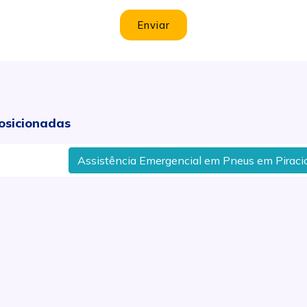
Enviar
osicionadas
Assistência Emergencial em Pneus em Piracicaba,